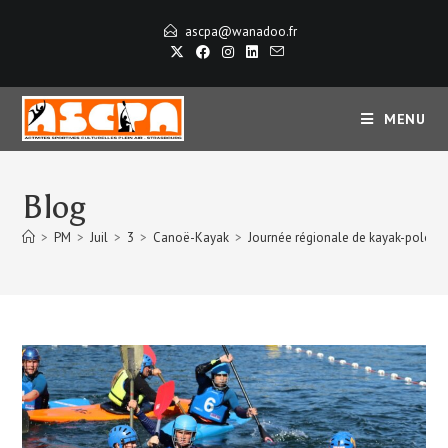
ascpa@wanadoo.fr
MENU
Blog
>
PM
>
Juil
>
3
>
Canoë-Kayak
>
Journée régionale de kayak-polo G