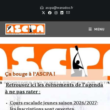
ascpa@wanadoo.fr
MENU
Ça bouge à l'ASCPA !
Retrouvez ici les évènements de l’agen
da
à ne pas rater :
Cours escalade jeunes saison 2026/2027
:
les inscriptions sont ouvertes.