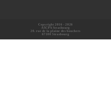
Copyright 2016 - 2026
ASCPA Strasbourg
20. rue de la plaine des bouchers
67100 Strasbourg