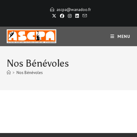
Skip
ascpa@wanadoo.fr
to
content
MENU
Nos Bénévoles
>
Nos Bénévoles