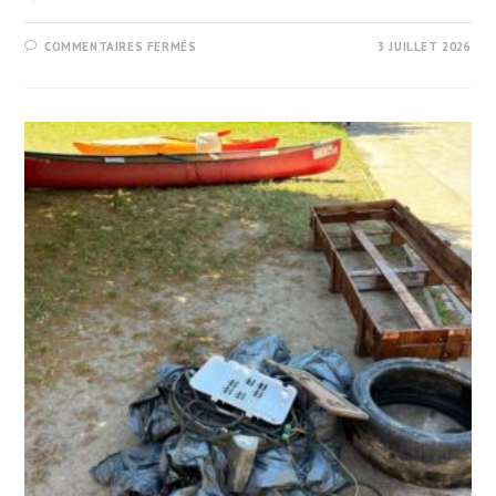
SUR
COMMENTAIRES FERMÉS
3 JUILLET 2026
JOURNÉE
RÉGIONALE
DE
KAYAK-
POLO
GRAND
EST