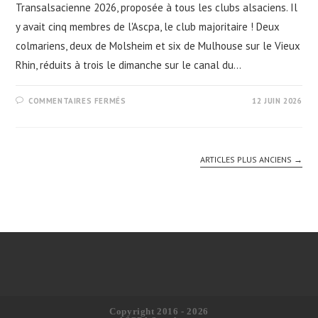
Transalsacienne 2026, proposée à tous les clubs alsaciens. Il
y avait cinq membres de l'Ascpa, le club majoritaire ! Deux
colmariens, deux de Molsheim et six de Mulhouse sur le Vieux
Rhin, réduits à trois le dimanche sur le canal du…
SUR
COMMENTAIRES FERMÉS
12 JUIN 2026
TRANSALSACIENNE
2026
ARTICLES PLUS ANCIENS
→
Copyright 2016 - 2026