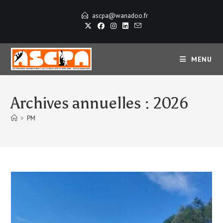
Skip
ascpa@wanadoo.fr
to
content
MENU
Archives annuelles : 2026
>
PM