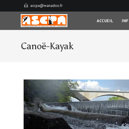
ascpa@wanadoo.fr
ACCUEIL
IN
Canoë-Kayak