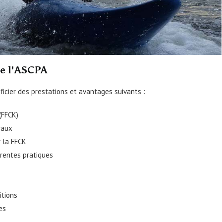
de l'ASCPA
éficier des prestations et avantages suivants :
(FFCK)
raux
r la FFCK
érentes pratiques
itions
es