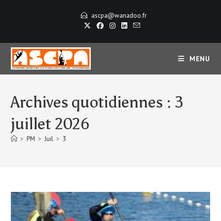
Skip
ascpa@wanadoo.fr
to
content
MENU
Archives quotidiennes : 3
juillet 2026
>
PM
>
Juil
>
3