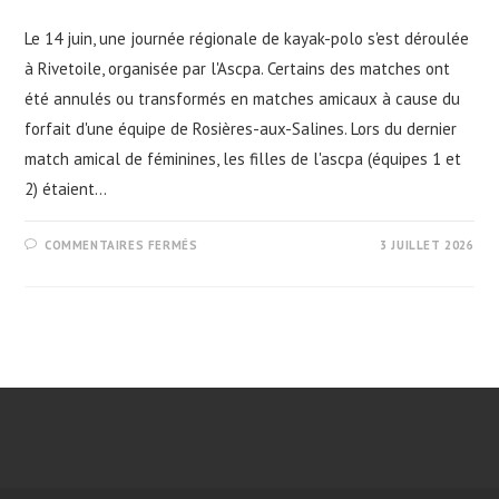
Le 14 juin, une journée régionale de kayak-polo s'est déroulée
à Rivetoile, organisée par l'Ascpa. Certains des matches ont
été annulés ou transformés en matches amicaux à cause du
forfait d'une équipe de Rosières-aux-Salines. Lors du dernier
match amical de féminines, les filles de l'ascpa (équipes 1 et
2) étaient…
SUR
COMMENTAIRES FERMÉS
3 JUILLET 2026
JOURNÉE
RÉGIONALE
DE
KAYAK-
POLO
GRAND
EST