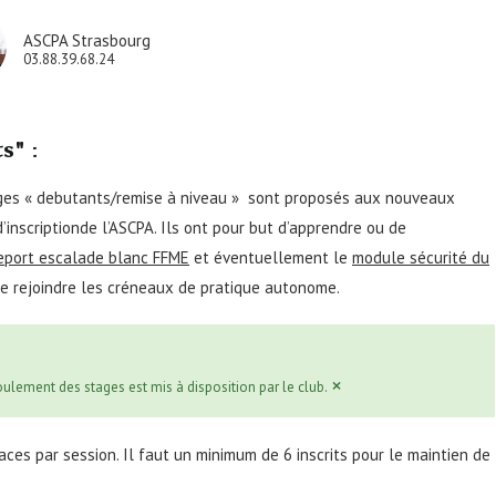
ASCPA Strasbourg
03.88.39.68.24
s" :
ges « debutants/remise à niveau » sont proposés aux nouveaux
d’inscriptionde l’ASCPA. Ils ont pour but d’apprendre ou de
eport escalade blanc FFME
et éventuellement le
module sécurité du
e rejoindre les créneaux de pratique autonome.
×
ulement des stages est mis à disposition par le club.
ces par session. Il faut un minimum de 6 inscrits pour le maintien de