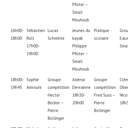
Pfister –
Smaïl
Mouhoub
16h00-
Sébastien
Lucas
Jeunes du
Pratique
Gro
18h00
Roll
Schwinte
kayak
scolaire
Eaux
17h00-
Philippe
Sma
19h00
Pfister –
Smaïl
Mouhoub
18h00-
Sophie
Groupe
Aliénor
Groupe
Clé
19h45
Amrouni
compétition
Devrainne
compétition
Obe
Hector
18h30-
Fred Suss –
Nico
Becker –
20h00
Pierre
18h
Pierre
Bollinger
Bollinger