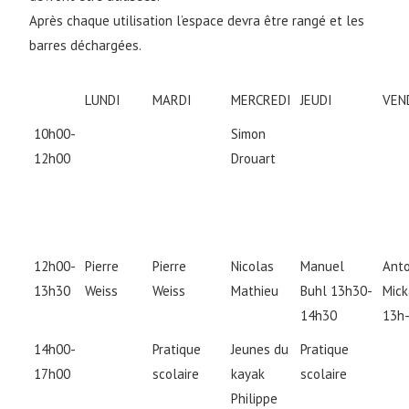
Après chaque utilisation l’espace devra être rangé et les
barres déchargées.
LUNDI
MARDI
MERCREDI
JEUDI
VEN
10h00-
Simon
12h00
Drouart
12h00-
Pierre
Pierre
Nicolas
Manuel
Anto
13h30
Weiss
Weiss
Mathieu
Buhl 13h30-
Mic
14h30
13h
14h00-
Pratique
Jeunes du
Pratique
17h00
scolaire
kayak
scolaire
Philippe