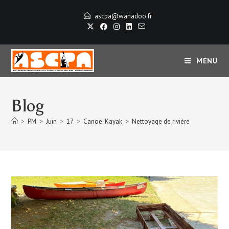
ascpa@wanadoo.fr
MENU
Blog
>
PM
>
Juin
>
17
>
Canoë-Kayak
>
Nettoyage de rivière