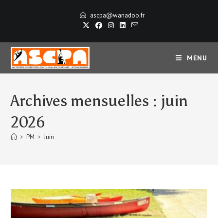
Skip
ascpa@wanadoo.fr
to
content
MENU
Archives mensuelles : juin
2026
>
PM
>
Juin