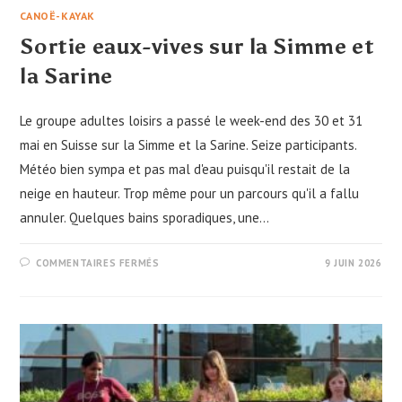
CANOË-KAYAK
Sortie eaux-vives sur la Simme et
la Sarine
Le groupe adultes loisirs a passé le week-end des 30 et 31
mai en Suisse sur la Simme et la Sarine. Seize participants.
Météo bien sympa et pas mal d'eau puisqu'il restait de la
neige en hauteur. Trop même pour un parcours qu'il a fallu
annuler. Quelques bains sporadiques, une…
SUR
COMMENTAIRES FERMÉS
9 JUIN 2026
SORTIE
EAUX-
VIVES
SUR
LA
SIMME
ET
LA
SARINE