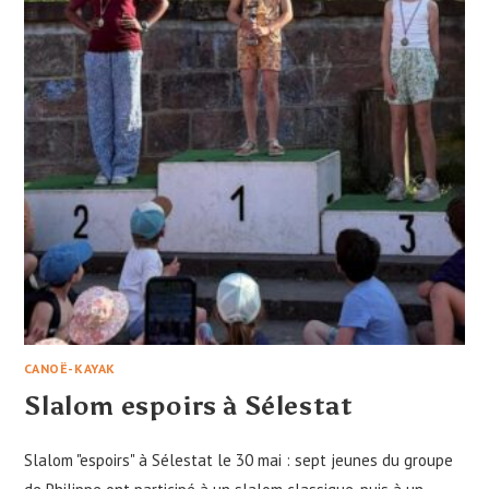
CANOË-KAYAK
Slalom espoirs à Sélestat
Slalom "espoirs" à Sélestat le 30 mai : sept jeunes du groupe