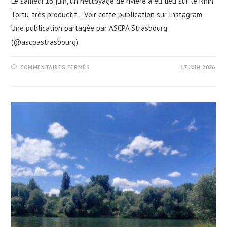
Le samedi 13 juin, un nettoyage de rivière a eu lieu sur le Rhin
Tortu, très productif... Voir cette publication sur Instagram
Une publication partagée par ASCPA Strasbourg
(@ascpastrasbourg)
SUR
COMMENTAIRES FERMÉS
17 JUIN 2026
NETTOYAGE
DE
RIVIÈRE