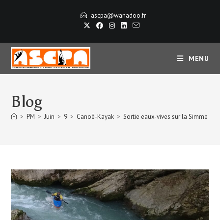
ascpa@wanadoo.fr
MENU
Blog
>
PM
>
Juin
>
9
>
Canoë-Kayak
>
Sortie eaux-vives sur la Simme et l