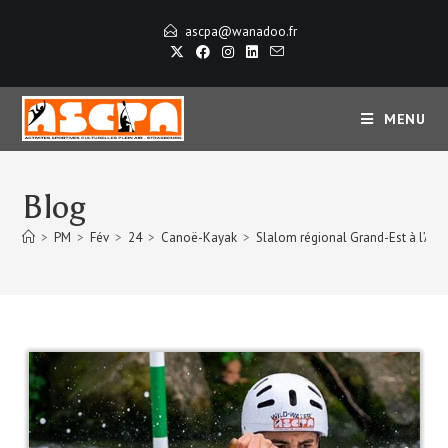
ascpa@wanadoo.fr
MENU
Blog
>
PM
>
Fév
>
24
>
Canoë-Kayak
>
Slalom régional Grand-Est à l’Ascp