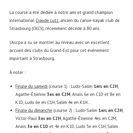
La course a été dédiée à notre ami et grand champion
international
Claude Lutz
, ancien du canoë-kayak club de
Strasbourg (CKCS), récemment décédé à 80 ans
.
l’Ascpa a su se montrer au niveau avec un excellent
accueil des clubs du Grand-Est pour cet évènement
important à Strasbourg.
À noter :
Finale du samedi
(course 1) : Ludo-Salim
1ers en C2H
,
Agathe-Étienne
3es en C2M
, Anaïs 6e en C1D et 8e en
K1D, Ludo 6e en C1H, Salim 4e en K1H…
Finale du dimanche
(course 2) : Ludo-Salim
1ers en C2H
,
Victor-Paul
3es en C2H
, Agathe-Étienne 4es en C2M,
Anaïs
3e en C1D
et 4e en K1D, Ludo 5e en C1H, Salim