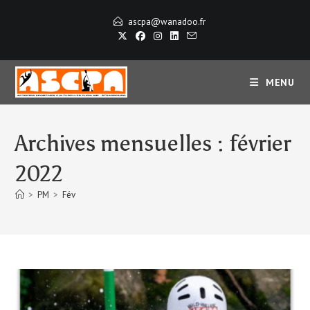
Skip
ascpa@wanadoo.fr
to
content
MENU
Archives mensuelles : février
2022
>
PM
>
Fév