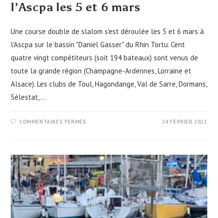
l’Ascpa les 5 et 6 mars
Une course double de slalom s'est déroulée les 5 et 6 mars à
l'Ascpa sur le bassin "Daniel Gasser" du Rhin Tortu. Cent
quatre vingt compétiteurs (soit 194 bateaux) sont venus de
toute la grande région (Champagne-Ardennes, Lorraine et
Alsace). Les clubs de Toul, Hagondange, Val de Sarre, Dormans,
Sélestat,…
SUR
COMMENTAIRES FERMÉS
24 FÉVRIER 2022
SLALOM
RÉGIONAL
GRAND-
EST
À
L’ASCPA
LES
5
ET
6
MARS