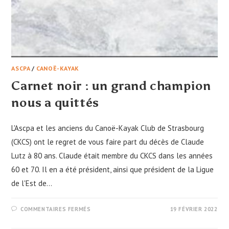
ASCPA
/
CANOË-KAYAK
Carnet noir : un grand champion
nous a quittés
L'Ascpa et les anciens du Canoë-Kayak Club de Strasbourg
(CKCS) ont le regret de vous faire part du décès de Claude
Lutz à 80 ans. Claude était membre du CKCS dans les années
60 et 70. Il en a été président, ainsi que président de la Ligue
de l'Est de…
SUR
COMMENTAIRES FERMÉS
19 FÉVRIER 2022
CARNET
NOIR
: