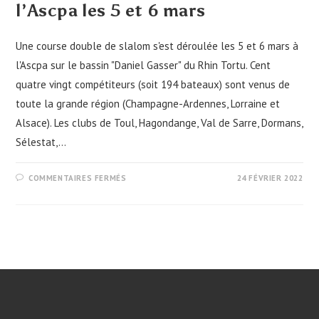
l’Ascpa les 5 et 6 mars
Une course double de slalom s'est déroulée les 5 et 6 mars à
l'Ascpa sur le bassin "Daniel Gasser" du Rhin Tortu. Cent
quatre vingt compétiteurs (soit 194 bateaux) sont venus de
toute la grande région (Champagne-Ardennes, Lorraine et
Alsace). Les clubs de Toul, Hagondange, Val de Sarre, Dormans,
Sélestat,…
SUR
COMMENTAIRES FERMÉS
24 FÉVRIER 2022
SLALOM
RÉGIONAL
GRAND-
EST
À
L’ASCPA
LES
5
ET
6
MARS