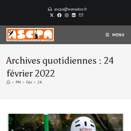
Skip
ascpa@wanadoo.fr
to
content
MENU
Archives quotidiennes : 24
février 2022
>
PM
>
Fév
>
24