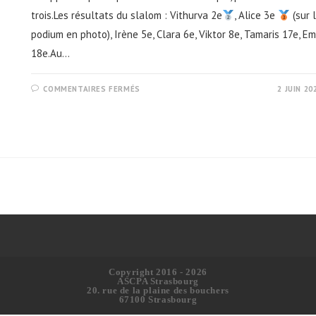
trois.Les résultats du slalom : Vithurva 2e
, Alice 3e
(sur 
podium en photo), Irène 5e, Clara 6e, Viktor 8e, Tamaris 17e, Em
18e.Au…
SUR
COMMENTAIRES FERMÉS
2 JUIN 20
SLALOM
ESPOIRS
À
SÉLESTAT
Copyright 2016 - 2026
ASCPA Strasbourg
20. rue de la plaine des bouchers
67100 Strasbourg