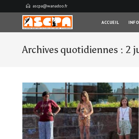
Skip
ascpa@wanadoo.fr
to
content
ACCUEIL
INF
Archives quotidiennes : 2 