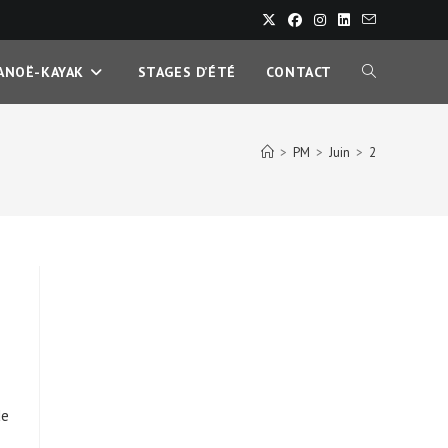
ANOË-KAYAK
STAGES D’ÉTÉ
CONTACT
TOGGLE
WEBSITE
>
PM
>
Juin
>
2
SEARCH
de