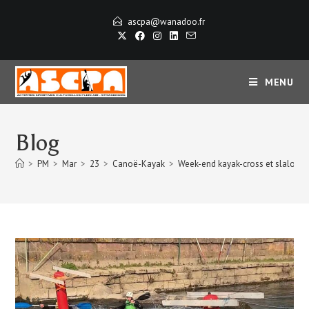
ascpa@wanadoo.fr
MENU
Blog
>
PM
>
Mar
>
23
>
Canoë-Kayak
>
Week-end kayak-cross et slalom à