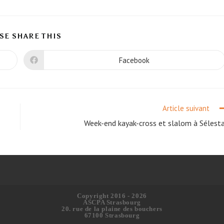
SE SHARE THIS
Facebook
Article suivant
Week-end kayak-cross et slalom à Sélest
Copyright 2016 - 2026
ASCPA Strasbourg
20. rue de la plaine des bouchers
67100 Strasbourg