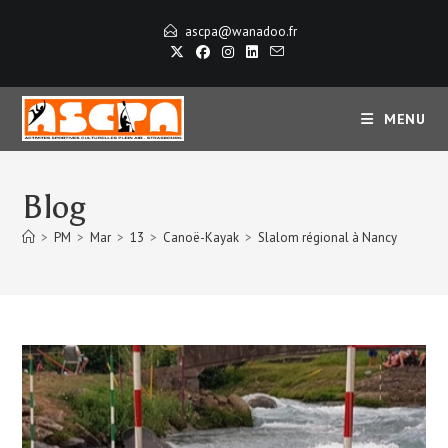
Skip
ascpa@wanadoo.fr
to
content
MENU
Blog
>
PM
>
Mar
>
13
>
Canoë-Kayak
>
Slalom régional à Nancy