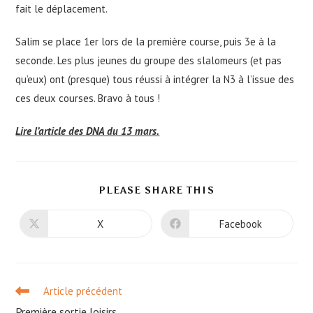
fait le déplacement.
Salim se place 1er lors de la première course, puis 3e à la
seconde. Les plus jeunes du groupe des slalomeurs (et pas
qu’eux) ont (presque) tous réussi à intégrer la N3 à l’issue des
ces deux courses. Bravo à tous !
Lire l’article des DNA du 13 mars.
PARTAGER
PLEASE SHARE THIS
CE
CONTENU
X
Facebook
Ouvrir
Ouvrir
dans
dans
une
une
autre
autre
fenêtre
fenêtre
Read
Article précédent
more
Première sortie loisirs