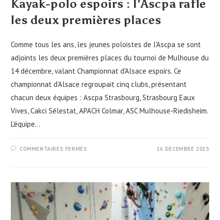
Kayak-polo espoirs : l’Ascpa rafle
les deux premières places
Comme tous les ans, les jeunes poloistes de l'Ascpa se sont
adjoints les deux premières places du tournoi de Mulhouse du
14 décembre, valant Championnat d'Alsace espoirs. Ce
championnat d'Alsace regroupait cinq clubs, présentant
chacun deux équipes : Ascpa Strasbourg, Strasbourg Eaux
Vives, Cakci Sélestat, APACH Colmar, ASC Mulhouse-Riedisheim.
L'équipe…
SUR
COMMENTAIRES FERMÉS
16 DÉCEMBRE 2025
KAYAK-
POLO
ESPOIRS
:
L’ASCPA
RAFLE
LES
DEUX
PREMIÈRES
PLACES