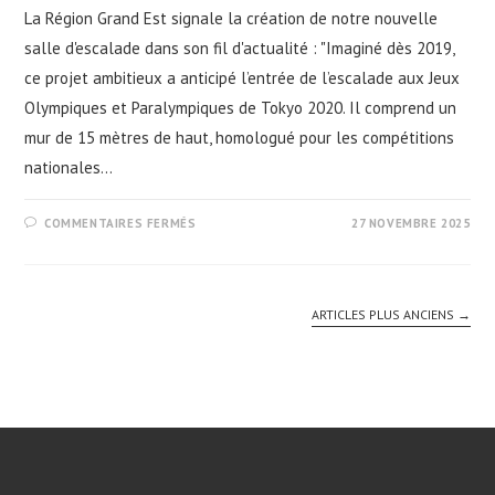
La Région Grand Est signale la création de notre nouvelle
salle d'escalade dans son fil d'actualité : "Imaginé dès 2019,
ce projet ambitieux a anticipé l’entrée de l’escalade aux Jeux
Olympiques et Paralympiques de Tokyo 2020. Il comprend un
mur de 15 mètres de haut, homologué pour les compétitions
nationales…
SUR
COMMENTAIRES FERMÉS
27 NOVEMBRE 2025
LA
RÉGION
GRAND-
EST
SALUE
NOTRE
ARTICLES PLUS ANCIENS
→
NOUVELLE
SALLE
D’ESCALADE