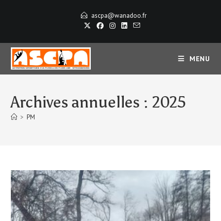
Skip
ascpa@wanadoo.fr
to
content
MENU
Archives annuelles : 2025
>
PM