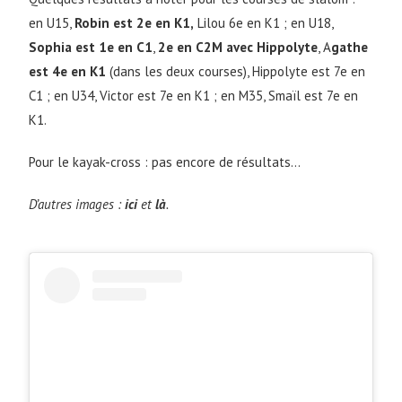
en U15,
Robin est 2e en K1,
Lilou 6e en K1 ; en U18,
Sophia est 1e en C1
,
2e en C2M avec Hippolyte
, A
gathe
est 4e en K1
(dans les deux courses), Hippolyte est 7e en
C1 ; en U34, Victor est 7e en K1 ; en M35, Smaïl est 7e en
K1.
Pour le kayak-cross : pas encore de résultats…
D’autres images :
ici
et
là
.