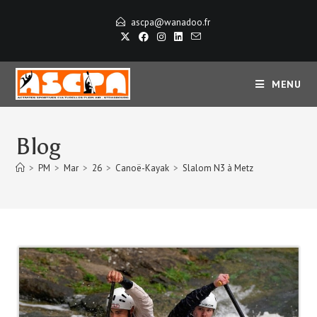
ascpa@wanadoo.fr
MENU
Blog
>
PM
>
Mar
>
26
>
Canoë-Kayak
>
Slalom N3 à Metz