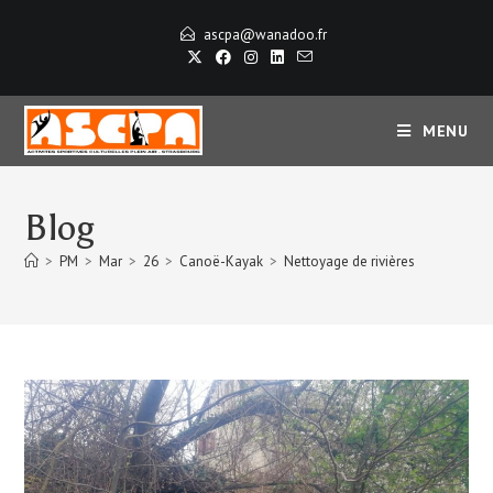
ascpa@wanadoo.fr
MENU
Blog
>
PM
>
Mar
>
26
>
Canoë-Kayak
>
Nettoyage de rivières