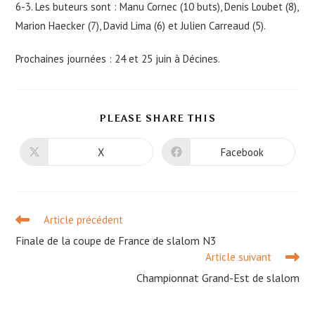
6-3. Les buteurs sont : Manu Cornec (10 buts), Denis Loubet (8),
Marion Haecker (7), David Lima (6) et Julien Carreaud (5).
Prochaines journées : 24 et 25 juin à Décines.
PARTAGER
PLEASE SHARE THIS
CE
CONTENU
X
Facebook
Ouvrir
Ouvrir
dans
dans
une
une
autre
autre
fenêtre
fenêtre
Read
Article précédent
more
Finale de la coupe de France de slalom N3
articles
Article suivant
Championnat Grand-Est de slalom