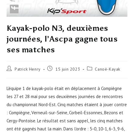
Kayak-polo N3, deuxièmes
journées, l’Ascpa gagne tous
ses matches
Auteur/autrice
Publication
Post
Patrick Henry
15 juin 2023
Canoë-Kayak
de
publiée :
category:
la
publication :
L’équipe 1 de kayak-polo était en déplacement à Compiègne
les 27 et 28 mai pour ses deuxièmes journées de rencontres
du championnat Nord-Est. Cinq matches étaient à jouer contre
: Compiègne, Verneuil-sur-Seine, Corbeil-Essonnes, Bezons et
Cergy-Pontoise. Le résultat est sans appel, les cinq matches
ont été gagnés haut la main. Dans l’ordre : 5-0, 10-1, 6-3, 9-6,