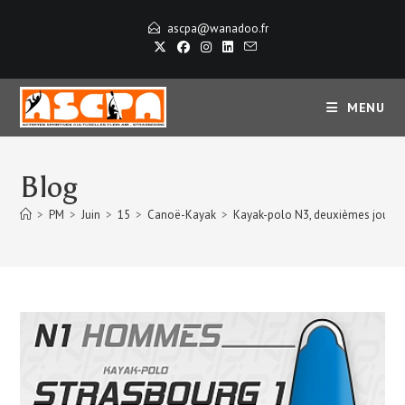
Skip
ascpa@wanadoo.fr
to
content
MENU
Blog
>
PM
>
Juin
>
15
>
Canoë-Kayak
>
Kayak-polo N3, deuxièmes journé