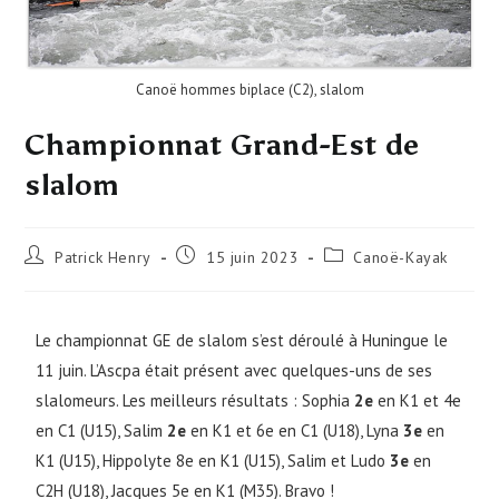
Canoë hommes biplace (C2), slalom
Championnat Grand-Est de
slalom
Patrick Henry
15 juin 2023
Canoë-Kayak
Le championnat GE de slalom s’est déroulé à Huningue le
11 juin. L’Ascpa était présent avec quelques-uns de ses
slalomeurs. Les meilleurs résultats : Sophia
2e
en K1 et 4e
en C1 (U15), Salim
2e
en K1 et 6e en C1 (U18), Lyna
3e
en
K1 (U15), Hippolyte 8e en K1 (U15), Salim et Ludo
3e
en
C2H (U18), Jacques 5e en K1 (M35). Bravo !