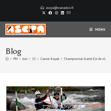
ascpa@wanadoo.fr
MENU
Blog
>
PM
>
Juin
>
15
>
Canoë-Kayak
>
Championnat Grand-Est de slalo