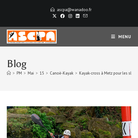
ascpa@wanadoo.fr
MENU
Blog
>
PM
>
Mai
>
15
>
Canoë-Kayak
>
Kayak-cross à Metz pour les slal