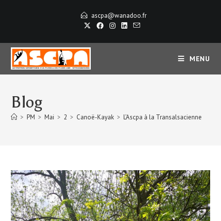
ascpa@wanadoo.fr
MENU
Blog
>
PM
>
Mai
>
2
>
Canoë-Kayak
>
L’Ascpa à la Transalsacienne