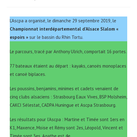
L’Ascpa a organisé, le dimanche 29 septembre 2019, le
Championnat interdépartemental d’Alsace Slalom «
espoirs »
sur le bassin du Rhin Tortu.
Le parcours, tracé par Anthony Ulrich, comportait 16 portes.
77 bateaux étaient au départ : kayaks, canoës monoplaces
et canoë biplaces.
Les poussins, benjamins, minimes et cadets venaient de
cinq clubs alsaciens : Strasbourg Eaux Vives, BSP Molsheim,
CAKCI Sélestat, CADPA Huningue et Ascpa Strasbourg.
Les résultats pour l’Ascpa : Martine et Timée sont 1ers en
K1, Maxence, Moïse et Rémy sont 2es, Léopold, Vincent et
Timée sont 3es, Agathe est 4e.