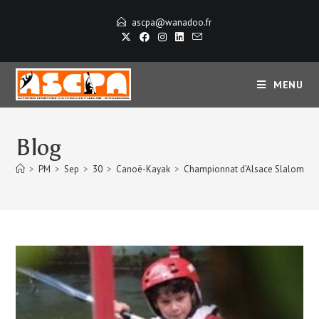
ascpa@wanadoo.fr
MENU
Blog
>
PM
>
Sep
>
30
>
Canoë-Kayak
>
Championnat d’Alsace Slalom espoi