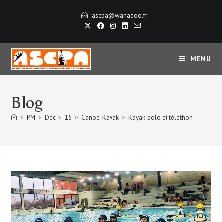
ascpa@wanadoo.fr
MENU
Blog
>
PM
>
Déc
>
15
>
Canoë-Kayak
>
Kayak-polo et téléthon