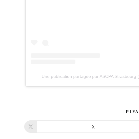
Une publication partagée par ASCPA Strasbourg
PLEA
X