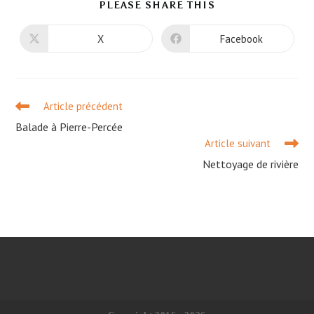
PARTAGER
PLEASE SHARE THIS
CE
CONTENU
X
Facebook
Ouvrir
Ouvrir
dans
dans
une
une
autre
autre
fenêtre
fenêtre
Read
Article précédent
more
Balade à Pierre-Percée
articles
Article suivant
Nettoyage de rivière