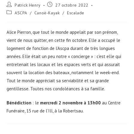
Auteur/autrice
Publication
Patrick Henry
27 octobre 2022
de
publiée :
Post
ASCPA
/
Canoë-Kayak
/
Escalade
la
category:
publication :
Alice Pierron, que tout le monde appelait par son prénom,
vient de nous quitter, en cette fin octobre. Elle a occupé le
logement de fonction de l’Ascpa durant de très longues
années. Elle était un peu notre « concierge » : c’est elle qui
entretenait les locaux et les espaces verts et qui assurait
souvent la location des bateaux, notamment le week-end.
Tout le monde appréciait sa serviabilité et sa grande
gentillesse. Toutes nos condoléances à sa famille.
Bénédiction
: le
mercredi 2 novembre à 13h00
au Centre
Funéraire, 15 rue de l’Ill, à la Robertsau.