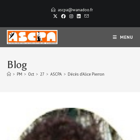
Skip
ascpa@wanadoo.fr
to
content
MENU
Blog
>
PM
>
Oct
>
27
>
ASCPA
>
Décès d’Alice Pierron