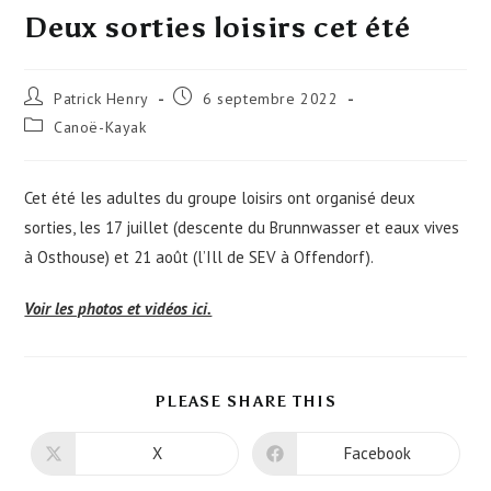
Deux sorties loisirs cet été
Auteur/autrice
Publication
Patrick Henry
6 septembre 2022
de
publiée :
Post
Canoë-Kayak
la
category:
publication :
Cet été les adultes du groupe loisirs ont organisé deux
sorties, les 17 juillet (descente du Brunnwasser et eaux vives
à Osthouse) et 21 août (l’Ill de SEV à Offendorf).
Voir les photos et vidéos ici.
PARTAGER
PLEASE SHARE THIS
CE
CONTENU
X
Facebook
Ouvrir
Ouvrir
dans
dans
une
une