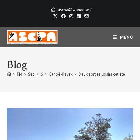
Skip
ascpa@wanadoo.fr
to
content
MENU
Blog
>
PM
>
Sep
>
6
>
Canoë-Kayak
>
Deux sorties loisirs cet été