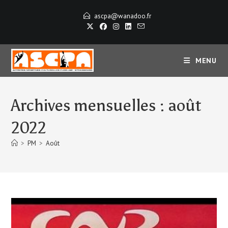
Skip
ascpa@wanadoo.fr
to
content
MENU
Archives mensuelles : août
2022
>
PM
>
Août