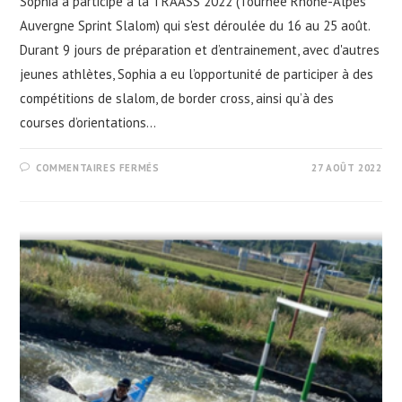
Sophia a participé à la TRAASS 2022 (Tournée Rhône-Alpes
Auvergne Sprint Slalom) qui s'est déroulée du 16 au 25 août.
Durant 9 jours de préparation et d’entrainement, avec d'autres
jeunes athlètes, Sophia a eu l’opportunité de participer à des
compétitions de slalom, de border cross, ainsi qu’à des
courses d’orientations…
SUR
COMMENTAIRES FERMÉS
27 AOÛT 2022
SOPHIA
3E
À
LA
TRAASS