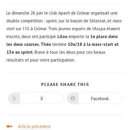
la
publication :
Le dimanche 26 juin le club Apach de Colmar organisait une
double compétition : sprint, sur le bassin de Sélestat, et
mass-
start
sur l’Ill à Colmar. Trois jeunes espoirs de l’Ascpa étaient
inscrits, deux ont participé.
Lilou
emporte la
1e place dans
les deux courses. Théo
termine
10e/18 à la mass-start et
13e au sprint
. Bravo à tous les deux pour ces beaux
résultats et pour votre participation.
PARTAGER
PLEASE SHARE THIS
CE
CONTENU
X
Facebook
Ouvrir
Ouvrir
dans
dans
une
une
autre
autre
fenêtre
fenêtre
Read
Article précédent