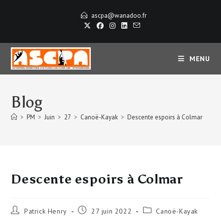
Skip
ascpa@wanadoo.fr
to
content
MENU
Blog
>
PM
>
Juin
>
27
>
Canoë-Kayak
>
Descente espoirs à Colmar
Descente espoirs à Colmar
Auteur/autrice
Publication
Post
Patrick Henry
27 juin 2022
Canoë-Kayak
de
publiée :
category: