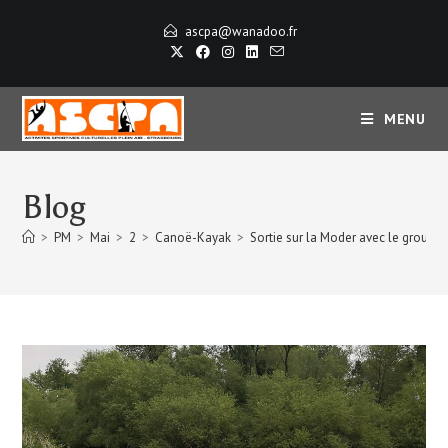
ascpa@wanadoo.fr
MENU
Blog
>
PM
>
Mai
>
2
>
Canoë-Kayak
>
Sortie sur la Moder avec le groupe 