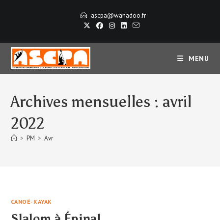
Skip
ascpa@wanadoo.fr
to
content
MENU
Archives mensuelles : avril
2022
>
PM
>
Avr
CANOË-KAYAK
Slalom à Épinal