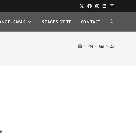
ANOË-KAYAK
STAGES D’ÉTÉ
CONTACT
TOGGLE
WEBSITE
>
PM
>
Jan
>
23
SEARCH
de