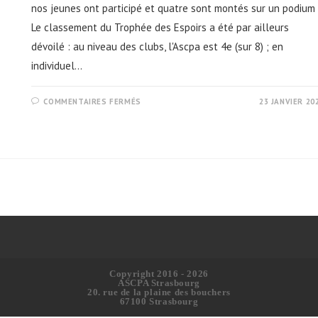
nos jeunes ont participé et quatre sont montés sur un podium 
Le classement du Trophée des Espoirs a été par ailleurs
dévoilé : au niveau des clubs, l'Ascpa est 4e (sur 8) ; en
individuel…
SUR
COMMENTAIRES FERMÉS
23 JANVIER 20
CROSS
DES
PAGAYEURS
ET
TROPHÉE
DES
ESPOIRS
2021
Copyright 2016 - 2026
ASCPA Strasbourg
20. rue de la plaine des bouchers
67100 Strasbourg