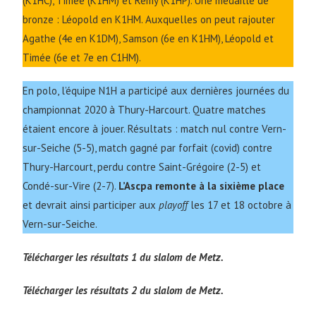
(K1HC), Timée (K1HM) et Rémy (K1HP). Une médaille de
bronze : Léopold en K1HM. Auxquelles on peut rajouter
Agathe (4e en K1DM), Samson (6e en K1HM), Léopold et
Timée (6e et 7e en C1HM).
En polo, l’équipe N1H a participé aux dernières journées du
championnat 2020 à Thury-Harcourt. Quatre matches
étaient encore à jouer. Résultats : match nul contre Vern-
sur-Seiche (5-5), match gagné par forfait (covid) contre
Thury-Harcourt, perdu contre Saint-Grégoire (2-5) et
Condé-sur-Vire (2-7).
L’Ascpa remonte à la sixième place
et devrait ainsi participer aux
playoff
les 17 et 18 octobre à
Vern-sur-Seiche.
Télécharger les résultats 1 du slalom de Metz.
Télécharger les résultats 2 du slalom de Metz.