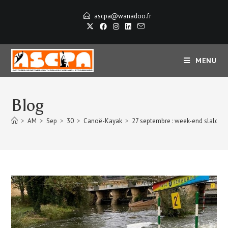
ascpa@wanadoo.fr
MENU
Blog
>
AM
>
Sep
>
30
>
Canoë-Kayak
>
27 septembre : week-end slalom e