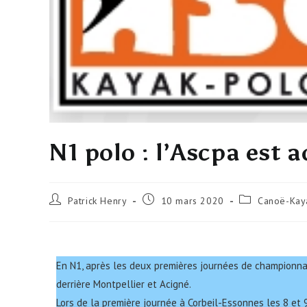
N1 polo : l’Ascpa est 
Patrick Henry
10 mars 2020
Canoë-Kay
En N1, après les deux premières journées de championnat 
derrière Montpellier et Acigné.
Lors de la première journée à Corbeil-Essonnes les 8 et 