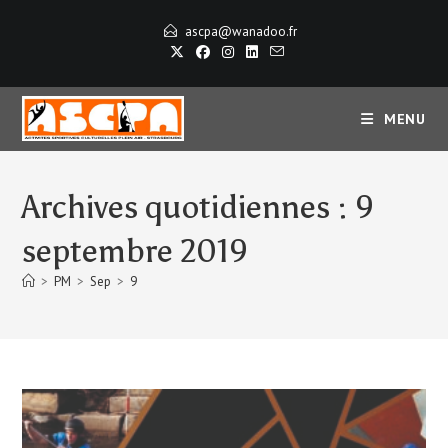
Skip
ascpa@wanadoo.fr
to
content
MENU
Archives quotidiennes : 9
septembre 2019
>
PM
>
Sep
>
9