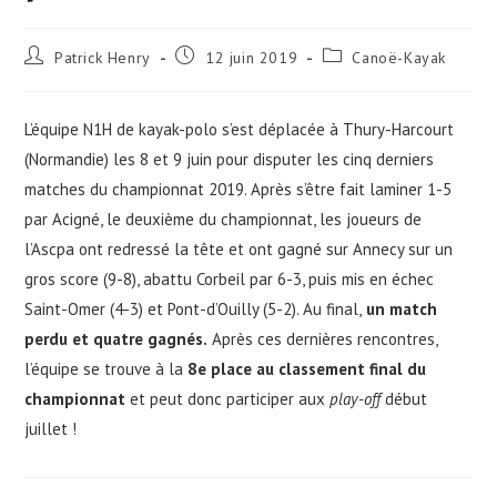
Auteur/autrice
Publication
Post
Patrick Henry
12 juin 2019
Canoë-Kayak
de
publiée :
category:
la
publication :
L’équipe N1H de kayak-polo s’est déplacée à Thury-Harcourt
(Normandie) les 8 et 9 juin pour disputer les cinq derniers
matches du championnat 2019. Après s’être fait laminer 1-5
par Acigné, le deuxième du championnat, les joueurs de
l’Ascpa ont redressé la tête et ont gagné sur Annecy sur un
gros score (9-8), abattu Corbeil par 6-3, puis mis en échec
Saint-Omer (4-3) et Pont-d’Ouilly (5-2). Au final,
un match
perdu et quatre gagnés.
Après ces dernières rencontres,
l’équipe se trouve à la
8e place au classement final du
championnat
et peut donc participer aux
play-off
début
juillet !