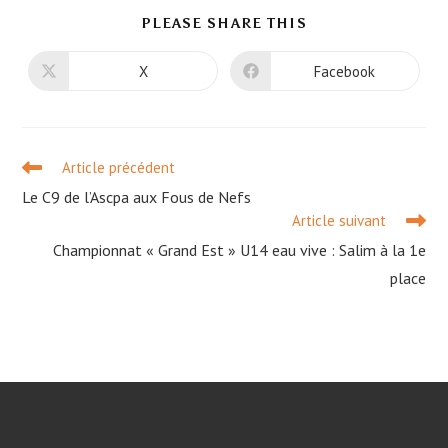
PARTAGER
PLEASE SHARE THIS
CE
CONTENU
X
Facebook
Ouvrir
Ouvrir
dans
dans
une
une
autre
autre
fenêtre
fenêtre
Read
Article précédent
more
Le C9 de l’Ascpa aux Fous de Nefs
articles
Article suivant
Championnat « Grand Est » U14 eau vive : Salim à la 1e
place