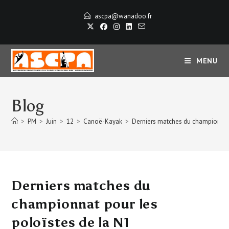
Skip
ascpa@wanadoo.fr
to
content
MENU
Blog
>
PM
>
Juin
>
12
>
Canoë-Kayak
>
Derniers matches du championnat 
Derniers matches du
championnat pour les
poloïstes de la N1