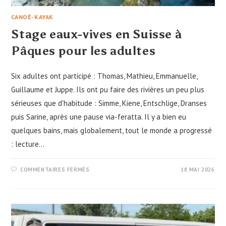
CANOË-KAYAK
Stage eaux-vives en Suisse à
Pâques pour les adultes
Six adultes ont participé : Thomas, Mathieu, Emmanuelle,
Guillaume et Juppe. Ils ont pu faire des rivières un peu plus
sérieuses que d'habitude : Simme, Kiene, Entschlige, Dranses
puis Sarine, après une pause via-feratta. Il y a bien eu
quelques bains, mais globalement, tout le monde a progressé
: lecture…
SUR
COMMENTAIRES FERMÉS
18 MAI 2026
STAGE
EAUX-
VIVES
EN
SUISSE
À
PÂQUES
POUR