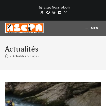
Skip
ascpa@wanadoo.fr
to
content
MENU
Actualités
>
Actualités
>
Page 2