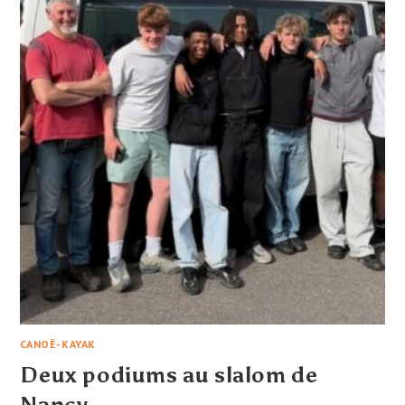
LES
ADULTES
CANOË-KAYAK
Deux podiums au slalom de
Nancy