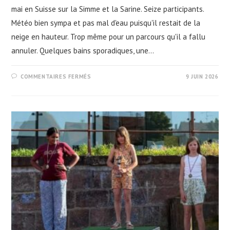
mai en Suisse sur la Simme et la Sarine. Seize participants.
Météo bien sympa et pas mal d'eau puisqu'il restait de la
neige en hauteur. Trop même pour un parcours qu'il a fallu
annuler. Quelques bains sporadiques, une…
SUR
COMMENTAIRES FERMÉS
9 JUIN 2026
SORTIE
EAUX-
VIVES
SUR
LA
SIMME
ET
LA
SARINE