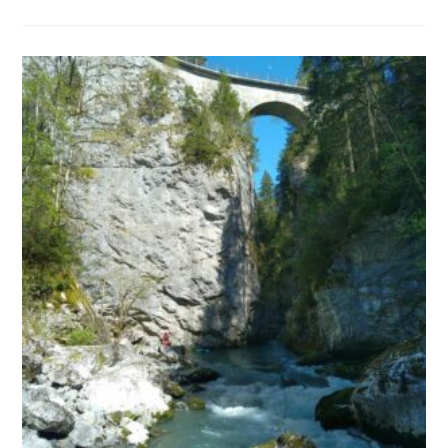
SLALOM
ESPOIRS
À
SÉLESTAT