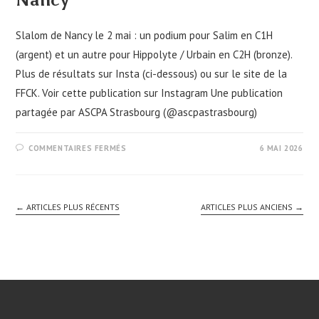
Slalom de Nancy le 2 mai : un podium pour Salim en C1H
(argent) et un autre pour Hippolyte / Urbain en C2H (bronze).
Plus de résultats sur Insta (ci-dessous) ou sur le site de la
FFCK. Voir cette publication sur Instagram Une publication
partagée par ASCPA Strasbourg (@ascpastrasbourg)
SUR
COMMENTAIRES FERMÉS
6 MAI 2026
DEUX
PODIUMS
AU
SLALOM
DE
NANCY
←
ARTICLES PLUS RÉCENTS
ARTICLES PLUS ANCIENS
→